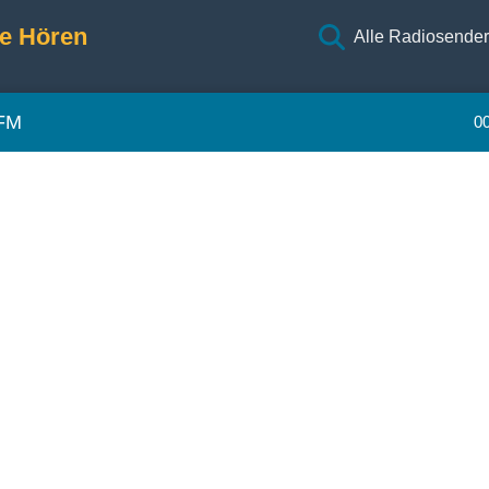
e Hören
Alle Radiosender
.FM
0