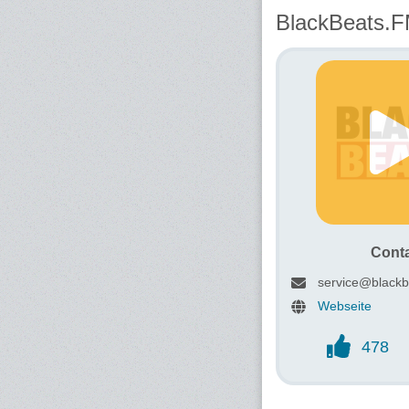
BlackBeats.
Cont
service@blackb
Webseite
478