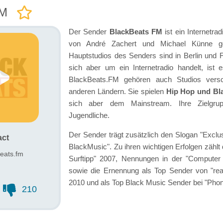
FM
Der Sender
BlackBeats FM
ist ein Internetra
von André Zachert und Michael Künne ge
Hauptstudios des Senders sind in Berlin und F
sich aber um ein Internetradio handelt, ist 
BlackBeats.FM gehören auch Studios vers
anderen Ländern. Sie spielen
Hip Hop und Bl
sich aber dem Mainstream. Ihre Zielgru
Jugendliche.
Der Sender trägt zusätzlich den Slogan "Exclu
act
BlackMusic". Zu ihren wichtigen Erfolgen zähl
eats.fm
Surftipp" 2007, Nennungen in der "Computer
sowie die Ernennung als Top Sender von "rea
2010 und als Top Black Music Sender bei "Phon
210