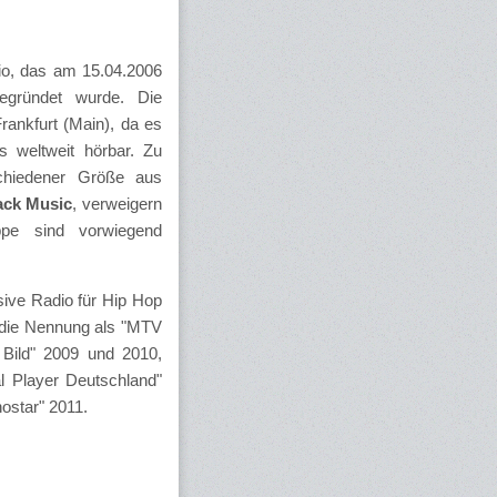
dio, das am 15.04.2006
gründet wurde. Die
rankfurt (Main), da es
es weltweit hörbar. Zu
chiedener Größe aus
ack Music
, verweigern
ppe sind vorwiegend
sive Radio für Hip Hop
t die Nennung als "MTV
 Bild" 2009 und 2010,
l Player Deutschland"
ostar" 2011.