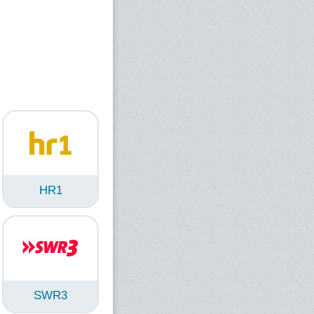
HR1
SWR3